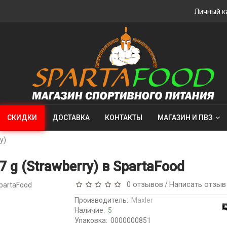
Личный к
СКИДКИ
ДОСТАВКА
КОНТАКТЫ
МАГАЗИН И ПВЗ
y)
 g (Strawberry) в SpartaFood
0 отзывов
Написать отзыв
/
Производитель:
Maxler
Наличие:
5
Упаковка:
0000000851