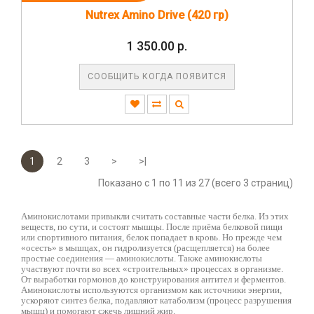
Nutrex Amino Drive (420 гр)
1 350.00 р.
СООБЩИТЬ КОГДА ПОЯВИТСЯ
1
2
3
>
>|
Показано с 1 по 11 из 27 (всего 3 страниц)
Аминокислотами привыкли считать составные части белка. Из этих
веществ, по сути, и состоят мышцы. После приёма белковой пищи
или спортивного питания, белок попадает в кровь. Но прежде чем
«осесть» в мышцах, он гидролизуется (расщепляется) на более
простые соединения — аминокислоты. Также аминокислоты
участвуют почти во всех «строительных» процессах в организме.
От выработки гормонов до конструирования антител и ферментов.
Аминокислоты используются организмом как источники энергии,
ускоряют синтез белка, подавляют катаболизм (процесс разрушения
мышц) и помогают сжечь лишний жир.