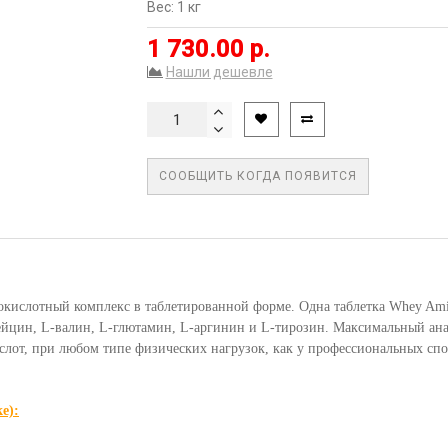
Вес: 1 кг
1 730.00 р.
Нашли дешевле
СООБЩИТЬ КОГДА ПОЯВИТСЯ
кислотный комплекс в таблетированной форме. Одна таблетка Whey Ami
ейцин, L-валин, L-глютамин, L-аргинин и L-тирозин. Максимальный ана
слот, при любом типе физических нагрузок, как у профессиональных спо
е):