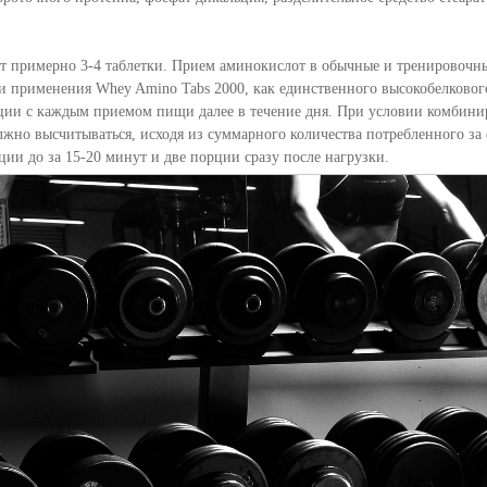
т примерно 3-4 таблетки. Прием аминокислот в обычные и тренировочны
вии применения Whey Amino Tabs 2000, как единственного высокобелково
рции с каждым приемом пищи далее в течение дня. При условии комбини
жно высчитываться, исходя из суммарного количества потребленного за 
и до за 15-20 минут и две порции сразу после нагрузки.