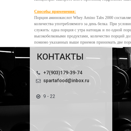
Способы применения:
Порция аминокислот Whey Amino Tabs 2000 составляе
количества употребляемого за день белка. При усло
служить: одна порция с утра натощак и по одной по
высокобелковыми продуктами, количество порций дол
помимо указанных выше приемов принимать две порци
КОНТАКТЫ
+7(903)179-39-74
spartafood@inbox.ru
9 - 22