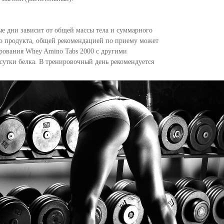
е дни зависит от общей массы тела и суммарного
го продукта, общей рекомендацией по приему может
рования Whey Amino Tabs 2000 с другими
сутки белка. В тренировочный день рекомендуется