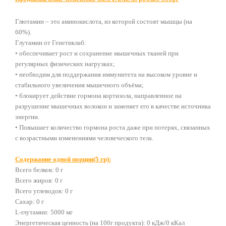
Глютамин – это аминокислота, из которой состоят мышцы (на
60%).
Глутамин от Генетиклаб:
• обеспечивает рост и сохранение мышечных тканей при
регулярных физических нагрузках;
• необходим для поддержания иммунитета на высоком уровне и
стабильного увеличения мышечного объёма;
• блокирует действие гормона кортизола, направленное на
разрушение мышечных волокон и заменяет его в качестве источника
энергии.
• Повышает количество гормона роста даже при потерях, связанных
с возрастными изменениями человеческого тела.
Содержание одной порции(5 гр):
Всего белков: 0 г
Всего жиров: 0 г
Всего углеводов: 0 г
Сахар: 0 г
L-глутамин: 5000 мг
Энергетическая ценность (на 100г продукта): 0 кДж/0 кКал