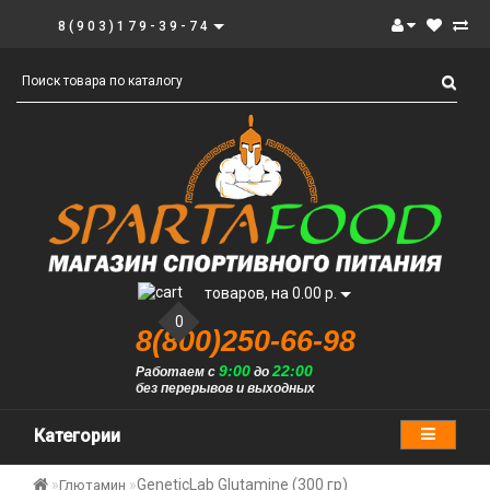
8(903)179-39-74
товаров, на 0.00 р.
0
8(800)250-66-98
9:00
22:00
Работаем с
до
без перерывов и выходных
Категории
GeneticLab Glutamine (300 гр)
Глютамин