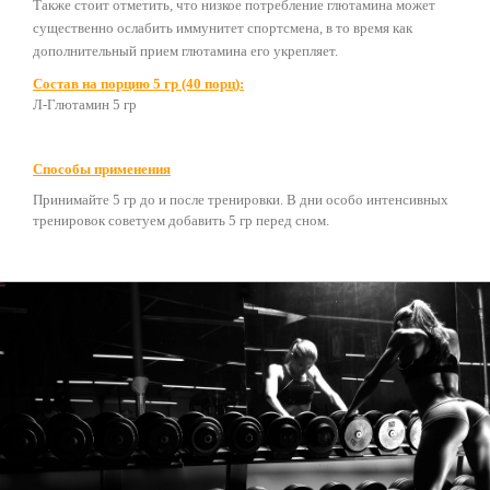
Также стоит отметить, что низкое потребление глютамина может
существенно ослабить иммунитет спортсмена, в то время как
дополнительный прием глютамина его укрепляет.
Состав на порцию 5 гр (40 порц):
Л-Глютамин 5 гр
Способы применения
Принимайте 5 гр до и после тренировки. В дни особо интенсивных
тренировок советуем добавить 5 гр перед сном.