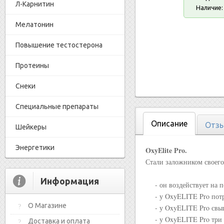
Л-Карнитин
Наличие:
Мелатонин
Повышение тестостерона
Протеины
Снеки
Специальные препараты
Описание
Отзы
Шейкеры
Энергетики
OxyElite Pro.
Стали заложником своего
Информация
- он воздействует на п
- у OxyELITE Pro потр
О Магазине
- у OxyELITE Pro свыш
- у OxyELITE Pro три 
Доставка и оплата