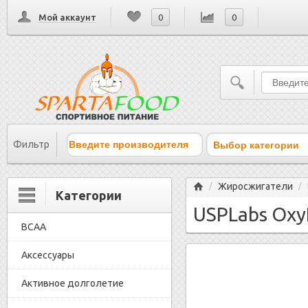
Мой аккаунт
0
0
Выбор категории
Фильтр
Главная
Жиросжигатели
/
/
Категории
USPLabs OxyE
BCAA
Аксессуары
Активное долголетие