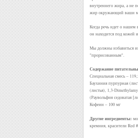
внутреннего жира, а не 
жир окружающий ваши 
Когда речь идет о нашем
он находится под кожей 
Мы должны избавиться им
"прорисованным".
Содержание питательных
Специальная смесь – 119,
Баухиния пурпурная (листь
(листья), 1,3-Dimethylamy
(Раувольфия седоватая [л
Кофеин – 100 мг
Другие ингредиенты:
мо
кремния, красители Red #