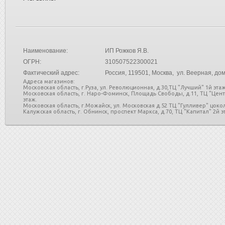
Наименование:
ИП Рожков Я.В.
ОГРН:
310507522300021
Фактический адрес:
Россия
, 119501, Москва, ул. Веерная, дом
Адреса магазинов:
Московская область, г.Руза, ул. Революционная, д.30,ТЦ "Лучший" 1й этаж
Московская область, г. Наро-Фоминск, Площадь Свободы, д.11, ТЦ "Цен
этаж.
Московская область, г.Можайск, ул. Московская д.52 ТЦ "Гулливер" цоко
Калужская область, г. Обнинск, проспект Маркса, д.70, ТЦ "Капитал" 2й эт