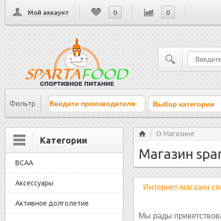
Мой аккаунт
0
0
Выбор категории
Фильтр
Главная
О Магазине
/
Категории
Магазин spar
BCAA
Аксессуары
Интернет-магазин сп
Активное долголетие
Мы рады приветствова