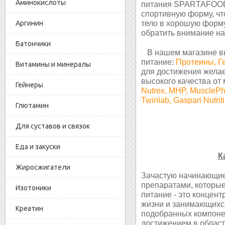
Аминокислоты
питания SPARTAFOOD
спортивную форму, чт
Аргинин
тело в хорошую форму
обратить внимание на
Батончики
В нашем магазине вы
питание:
Протеины,
Г
Витамины и минералы
для достижения желае
высокого качества от
Гейнеры
Nutrex, MHP, MusclePhar
Twinlab, Gaspari Nutrit
Глютамин
Для суставов и связок
Еда и закуски
К
Жиросжигатели
Зачастую начинающие
препаратами, которы
Изотоники
питание - это концен
жизни и занимающихся
Креатин
подобранных компоне
достижением в област