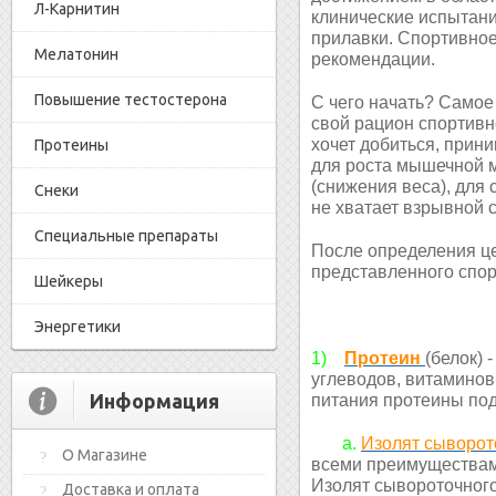
Л-Карнитин
клинические испытани
прилавки. Спортивное
Мелатонин
рекомендации.
Повышение тестостерона
С чего начать? Самое
свой рацион спортивно
хочет добиться, прин
Протеины
для роста мышечной м
(снижения веса), для 
Снеки
не хватает взрывной 
Специальные препараты
После определения це
представленного спор
Шейкеры
Энергетики
1)
Протеин
(белок) 
углеводов, витаминов
Информация
питания протеины по
a.
Изолят сыворот
О Магазине
всеми преимуществами
Изолят сывороточног
Доставка и оплата