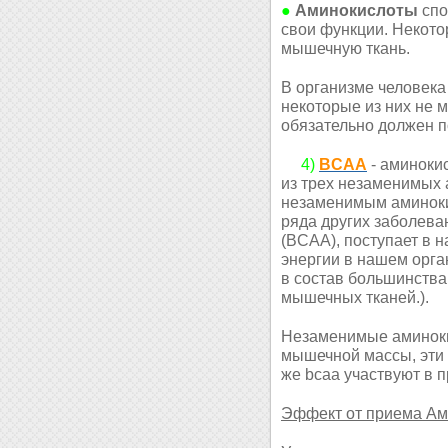
●
Аминокислоты
спо
свои функции. Некот
мышечную ткань.
В организме человека
некоторые из них не 
обязательно должен п
4)
BCAA
- аминоки
из трех незаменимых а
незаменимым аминоки
ряда других заболева
(BCAA), поступает в н
энергии в нашем орга
в состав большинства
мышечных тканей.).
Незаменимые аминоки
мышечной массы, эти 
же bcaa участвуют в 
Эффект от приема Ам