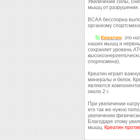
Увеличение силы, сн
мышц от разрушения.
BCAA бесспорна выпо
организму спортсмен
5)
Креатин
- это н
наших мышц и нервных
сохраняет уровень АТ
высокоэнергетически
спортсмена
).
Креатин играет важну
минералы и белок. Кр
являются компонентом
около 2 г.
При увеличении нагру
его так же нужно поп
увеличении физически
Благодаря этому уве
мышц.
Креатин проти