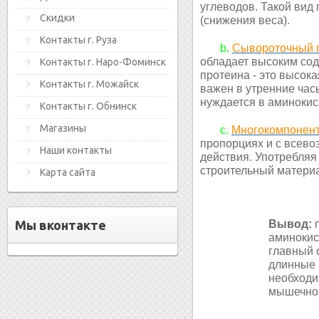
углеводов. Такой вид
Скидки
(снижения веса).
Контакты г. Руза
b.
Сывороточный 
обладает высоким сод
Контакты г. Наро-Фоминск
протеина - это высок
Контакты г. Можайск
важен в утренние часы
нуждается в аминокис
Контакты г. Обнинск
Магазины
c.
Многокомпонен
пропорциях и с всево
Наши контакты
действия. Употребля
строительный материа
Карта сайта
Мы вконтакте
Вывод:
п
аминокис
главный 
длинные 
необходи
мышечно