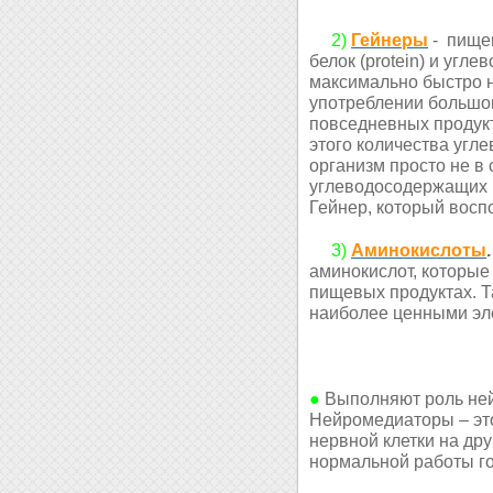
2)
Гейнеры
- пище
белок (protein) и уг
максимально быстро 
употреблении большог
повседневных продукта
этого количества угле
организм просто не в
углеводосодержащих п
Гейнер, который восп
3)
Аминокислоты
.
аминокислот, которые
пищевых продуктах. Т
наиболее ценными эл
●
Выполняют роль не
Нейромедиаторы – эт
нервной клетки на др
нормальной работы го