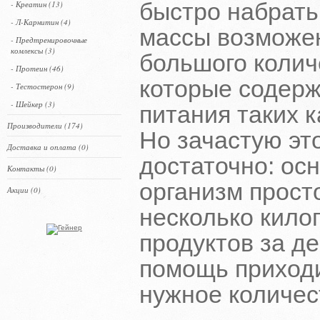
быстро набрать
- Креатин (13)
- Л-Карнитин (4)
массы возможен
- Предтренировочные
комлексы (3)
большого колич
- Протеин (46)
которые содерж
- Тестостерон (9)
- Шейкер (3)
питания таких к
Производители (174)
Но зачастую эт
Доставка и оплата (0)
достаточно: осн
Контакты (0)
организм прост
Акции (0)
несколько кил
продуктов за де
помощь приходи
нужное количес