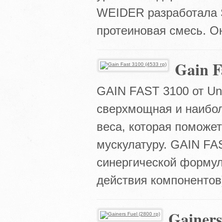
WEIDER разработала S
протеиновая смесь. Он
Gain F
GAIN FAST 3100 от Univ
сверхмощная и наибо
веса, которая поможе
мускулатуру. GAIN FA
синергической форму
действия компонентов)
Gainers