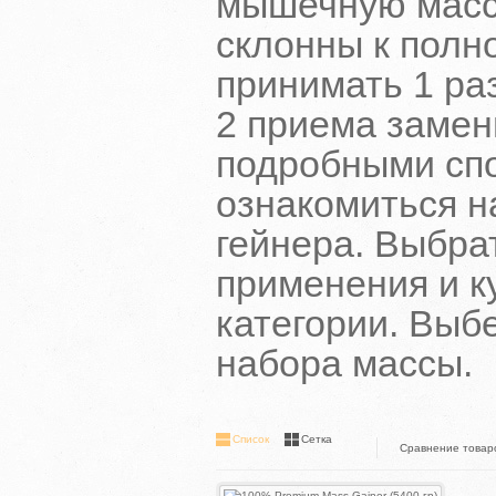
мышечную масс
склонны к полн
принимать 1 раз
2 приема замен
подробными сп
ознакомиться н
гейнера. Выбра
применения и к
категории. Выб
набора массы.
Список
Сетка
Сравнение товаро