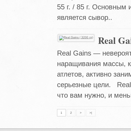
55 г. / 85 г. Основным
является сывор..
Real Gai
Real Gains — неверо
наращивания массы, к
атлетов, активно зан
серьезные цели. Real
что вам нужно, и меньш
1
2
>
>|