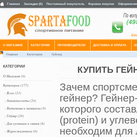
Главная
Закладки (0)
Постоянный покупатель
Корзина покупок
Оформление
О МАГАЗИНЕ
КАТЕГОРИИ
ПРОИЗВОДИТЕЛИ
ДОСТАВКА И ОПЛАТА
К
Главная
Категории
Гейнер
КАТЕГОРИИ
КУПИТЬ ГЕЙ
О Магазине (0)
Зачем спортсме
Категории (177)
- Bcaa (23)
гейнер? Гейнер
- Аминокислоты (24)
которого соста
- Витамины и минералы (9)
- Гейнер (29)
(protein) и угл
- Для суставов и связок (6)
необходим для
- Жиросжигатели (8)