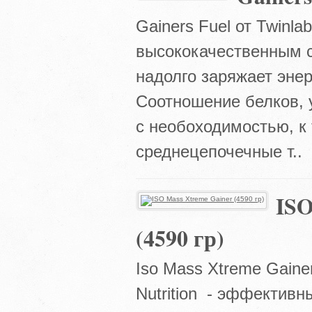
Gainers Fuel от Twinl
высококачественным с
надолго заряжает эне
Соотношение белков, 
с необоходимостью, к
среднецепочечные т..
ISO
(4590 гр)
Iso Mass Xtreme Gainer
Nutrition - эффектив