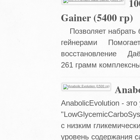
10
Gainer (5400 гр)
Позволяет набрать б
гейнерами Помогает у
восстановление Даёт 
261 грамм комплексны
Anabo
AnabolicEvolution - эт
"LowGlycemicCarboSys
с низким гликемическ
уровень содержания с