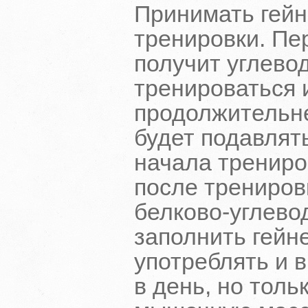
Принимать гейн
тренировки. Пе
получит углево
тренироваться 
продолжительне
будет подавлят
начала трениро
после трениров
белково-углево
заполнить гейн
употреблять и 
в день, но толь