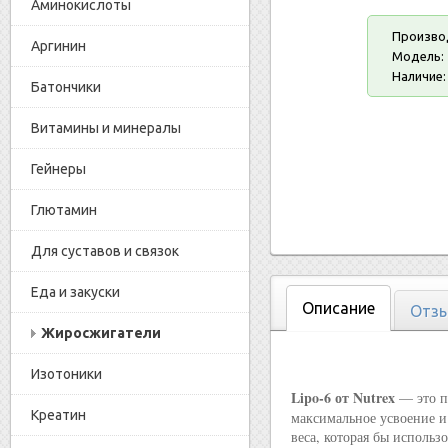
Аминокислоты
Произво
Аргинин
Модель:
Наличие:
Батончики
Витамины и минералы
Гейнеры
Глютамин
Для суставов и связок
Еда и закуски
Описание
Отзы
Жиросжигатели
Изотоники
Lipo-6 от Nutrex
— это пе
Креатин
максимальное усвоение и
веса, которая бы исполь