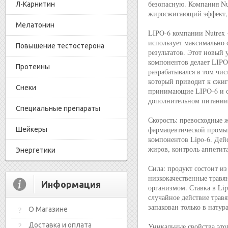
безопасную. Компания Nut
Л-Карнитин
жиросжигающий эффект, 
Мелатонин
LIPO-6 компании Nutrex
использует максимально 
Повышение тестостерона
результатов. Этот новы
компонентов делает LIPO
Протеины
разрабатывался в том чи
который приводит к сжиг
Снеки
принимающие LIPO-6 и с
дополнительном питании
Специальные препараты
Скорость: превосходные 
фармацевтической промы
Шейкеры
компонентов Lipo-6. Дей
жиров, контроль аппетит
Энергетики
Сила: продукт состоит и
низкокачественные травя
Информация
организмом. Ставка в Li
случайное действие трав
запакован только в натур
О Магазине
Доставка и оплата
Уникальные свойства это