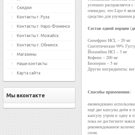
успешно расправляется с
Скидки
очевидно, что Lipo-6 яв
средство для улучшения 
Контакты г. Руза
Контакты г. Наро-Фоминск
Состав одной порции (д
Контакты г. Можайск
Синефрин HCL – 20 мг
Контакты г. Обнинск
Синтетические 99% Гуггу
Йохимбин HCl – 3 мг
Магазины
Кофеин – 200 мг
Биоперин – 5 мг
Наши контакты
Другие ингридиенты: вег
Карта сайта
Способы применения:
Мы вконтакте
екомендовано использоват
ещё две капсулы днём в п
капсулу утром и одну в 
пока не достигните макс
рекомендованное количест
сном.