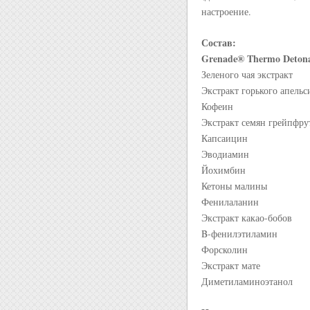
настроение.
Состав:
Grenade® Thermo Detona
Зеленого чая экстракт
Экстракт горького апельс
Кофеин
Экстракт семян грейпфру
Капсаицин
Эводиамин
Йохимбин
Кетоны малины
Фенилаланин
Экстракт какао-бобов
B-фенилэтиламин
Форсколин
Экстракт мате
Диметиламиноэтанол