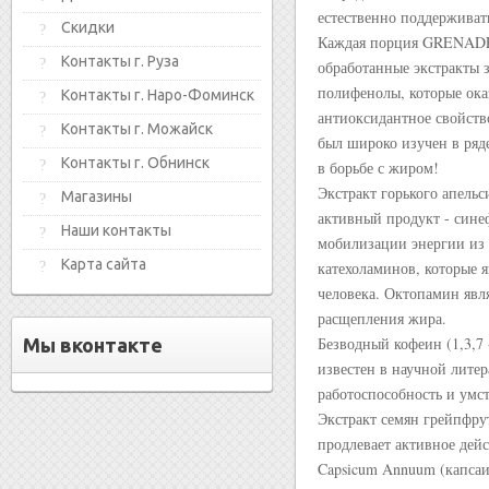
естественно поддерживат
Скидки
Каждая порция GRENADE 
Контакты г. Руза
обработанные экстракты 
полифенолы, которые ока
Контакты г. Наро-Фоминск
антиоксидантное свойство
Контакты г. Можайск
был широко изучен в ряд
Контакты г. Обнинск
в борьбе с жиром!
Экстракт горького апель
Магазины
активный продукт - сине
Наши контакты
мобилизации энергии из 
Карта сайта
катехоламинов, которые
человека. Октопамин явл
расщепления жира.
Безводный кофеин (1,3,7
Мы вконтакте
известен в научной лите
работоспособность и умс
Экстракт семян грейпфрут
продлевает активное дей
Capsicum Annuum (капсаи