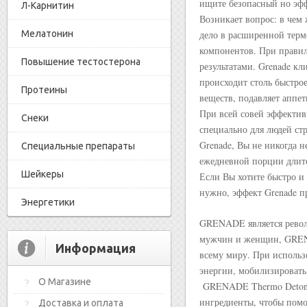
ищите безопасный но эфф
Л-Карнитин
Возникает вопрос: в чем 
Мелатонин
дело в расширенной терм
компонентов. При правил
Повышение тестостерона
результатами. Grenade кл
происходит столь быстро
Протеины
веществ, подавляет аппе
При всей совей эффектив
Снеки
специально для людей стр
Grenade, Вы не никогда н
Специальные препараты
ежедневной порции длитс
Шейкеры
Если Вы хотите быстро и 
нужно, эффект Grenade п
Энергетики
GRENADE является револ
мужчин и женщин, GRENA
Информация
всему миру. При исполь
энергии, мобилизировать 
О Магазине
GRENADE Thermo Detonato
ингредиенты, чтобы помо
Доставка и оплата