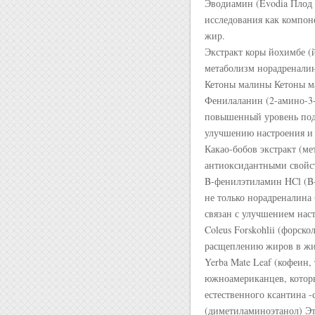
Эводиамин (Evodia Плод 
исследования как компон
жир.
Экстракт коры йохимбе (
метаболизм норадреналин
Кетоны малины Кетоны ма
Фенилаланин (2-амино-3
повышенный уровень под
улучшению настроения и 
Какао-бобов экстракт (м
антиоксидантными свойс
B-фенилэтиламин HCl (B
не только норадреналина
связан с улучшением нас
Coleus Forskohlii (форск
расщеплению жиров в жи
Yerba Mate Leaf (кофеин
южноамериканцев, которы
естественного ксантина 
(диметиламиноэтанол) Эт