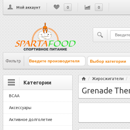
Мой аккаунт
0
0
Выбор категории
Фильтр
Главная
Жиросжигатели
/
/
Категории
Grenade The
BCAA
Аксессуары
Активное долголетие