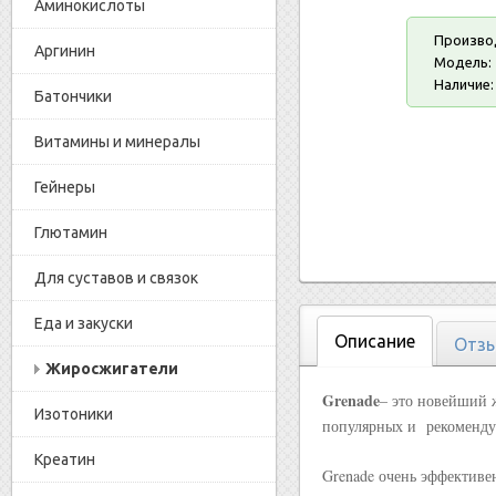
Аминокислоты
Произво
Аргинин
Модель:
Наличие:
Батончики
Витамины и минералы
Гейнеры
Глютамин
Для суставов и связок
Еда и закуски
Описание
Отзы
Жиросжигатели
Grenade
– это новейший 
Изотоники
популярных и рекоменду
Креатин
Grenade очень эффективен