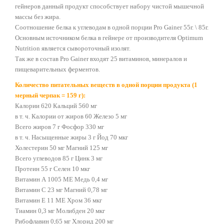
гейнеров данный продукт способствует набору чистой мышечной
массы без жира.
Соотношение белка к углеводам в одной порции
Pro
Gainer
55г. \ 85г.
Основным источником белка в гейнере от производителя
Optimum
Nutrition
является сывороточный изолят.
Так же в состав
Pro
Gainer
входят 25 витаминов, минералов и
пищеварительных ферментов.
Количество питательных веществ в одной порции продукта (1
мерный черпак = 159 г):
Калории 620 Кальций 560 мг
в т. ч. Калории от жиров 60 Железо 5 мг
Всего жиров 7 г Фосфор 330 мг
в т. ч. Насыщенные жиры 3 г Йод 70 мкг
Холестерин 50 мг Магний 125 мг
Всего углеводов 85 г Цинк 3 мг
Протеин 55 г Селен 10 мкг
Витамин А 1005 МЕ Медь 0,4 мг
Витамин С 23 мг Магний 0,78 мг
Витамин Е 11 МЕ Хром 36 мкг
Тиамин 0,3 мг Молибден 20 мкг
Рибофлавин 0,65 мг Хлорид 200 мг