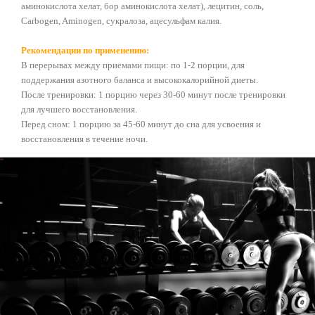
аминокислота хелат, бор аминокислота хелат), лецитин, соль,
Carbogen, Aminogen, сукралоза, ацесульфам калия.
Рекомендации по применению:
В перерывах между приемами пищи: по 1-2 порции, для
поддержания азотного баланса и высококалорийной диеты.
После тренировки: 1 порцию через 30-60 минут после тренировки
для лучшего восстановления.
Перед сном: 1 порцию за 45-60 минут до сна для усвоения и
восстановления в течение ночи.