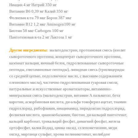
Ниацин 4 мг Натрий 350 мг
Витамин В6 0,39 мг Калий 350 мг
Фолиевая к-та 79 мкг Борон 387 мкг
Витамин В12 1,2 мкг Aminogen100 мг
Биотин 58 мкг Carbogen 100 мг
Пантотеновая к-та 2 мг Лактоза 1 мг
Другие ингредиенты:
мальтодекстрин, протеиновая смесь (изолят
сывороточного протеина, концентрат сывороточного протеина,
казеинат кальция, яичный белок, гидролизованные сывороточные
пептиды, глютаминовые пептиды), липидная смесь (триглицериды
со средней цепью, подсолнечное масло, с высоким содержанием
олеинового масла), частично гидролизованная гуаровая смола,
натуральные и искусственные ароматизаторы, витаминно-
минеральная смесь (мальтодекстрин, витамин А пальмитат, бета
каротин, аскорбиновая кислота, ди-альфа токоферил ацетат, тиамин
гидрохлорид, рибофлавин, ниацинамид, пиридоксин гидрохлорид,
фолиевая кислота, цианокобаламин, биотин, ди-кальций пантотенат,
кальций карбонат, трикальций фосфат, димагний фосфат, железа
ортофосфат, калия йодид, цинка оксид, селенометионин, меди
оксид, марганца сульфат, хрома полиникотинат, молибден