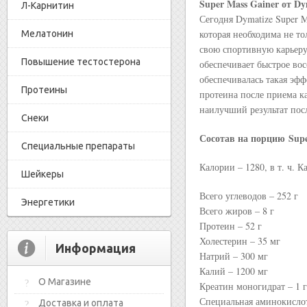
Super Mass Gainer от Dy
Л-Карнитин
Сегодня Dymatize Super M
которая необходима не т
Мелатонин
свою спортивную карьеру
Повышение тестостерона
обеспечивает быстрое во
обеспечивалась такая эф
Протеины
протеина после приема к
наилучший результат пос
Снеки
Сосотав на порцию
Sup
Специальные препараты
Калории – 1280, в т. ч. 
Шейкеры
Всего углеводов – 252 г
Энергетики
Всего жиров – 8 г
Протеин – 52 г
Холестерин – 35 мг
Информация
Натрий – 300 мг
Калий – 1200 мг
О Магазине
Креатин моногидрат – 1 г
Специальная аминокислот
Доставка и оплата