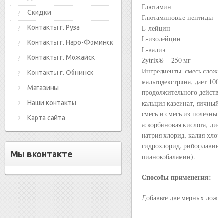
Глютамин
Скидки
Глютаминовые пептиды
Контакты г. Руза
L-лейцин
L-изолейцин
Контакты г. Наро-Фоминск
L-валин
Контакты г. Можайск
Zytrix® – 250 мг
Ингредиенты: смесь слож
Контакты г. Обнинск
мальтодекстрина, дает 1
Магазины
продолжительного действ
кальция казеинат, яичны
Наши контакты
смесь и смесь из полезн
Карта сайта
аскорбиновая кислота, ди
натрия хлорид, калия хл
гидрохлорид, рибофлавин
Мы вконтакте
цианокобаламин).
Способы применения:
Добавьте две мерных лож