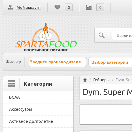
Мой аккаунт
0
0
Выбор категории
Фильтр
Главная
Гейнеры
Dym. Sup
/
/
Категории
Dym. Super M
BCAA
Аксессуары
Активное долголетие