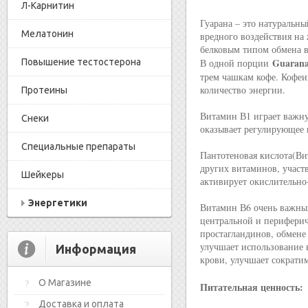
Л-Карнитин
Гуарана – это натуральны
Мелатонин
вредного воздействия на
белковым типом обмена в
Guarana
Повышение тестостерона
В одной порции
трем чашкам кофе. Кофеи
количество энергии.
Протеины
Витамин В1 играет важну
Снеки
оказывает регулирующее 
Специальные препараты
Пантотеновая кислота(Ви
других витаминов, участ
Шейкеры
активирует окислительно
Энергетики
Витамин В6 очень важны
центральной и перифериче
простагландинов, обмене
улучшает использование 
Информация
крови, улучшает сократи
О Магазине
Питательная ценность:
Доставка и оплата