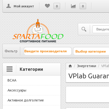
Мой аккаунт
0
0
Выбор категории
Фильтр
Главная
Энергетики
VPla
/
/
Категории
VPlab Guaran
BCAA
Аксессуары
Активное долголетие