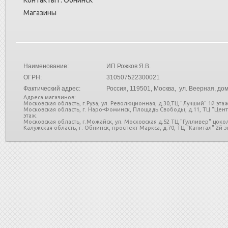
Контакты г. Обнинск
Магазины
Наименование:
ИП Рожков Я.В.
ОГРН:
310507522300021
Фактический адрес:
Россия
, 119501, Москва, ул. Веерная, дом
Адреса магазинов:
Московская область, г.Руза, ул. Революционная, д.30,ТЦ "Лучший" 1й этаж
Московская область, г. Наро-Фоминск, Площадь Свободы, д.11, ТЦ "Цен
этаж.
Московская область, г.Можайск, ул. Московская д.52 ТЦ "Гулливер" цоко
Калужская область, г. Обнинск, проспект Маркса, д.70, ТЦ "Капитал" 2й эт