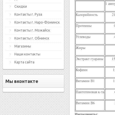
1 амп
Скидки
Калорийность
2
Контакты г. Руза
Контакты г. Наро-Фоминск
Протеины
Контакты г. Можайск
Углеводы
Контакты г. Обнинск
Магазины
Жиры
Наши контакты
Экстракт гуараны
1
Карта сайта
Кофеин
1
Витамин В1
1
Мы вконтакте
Пантотеновая к-та
Витамин В6
Ингредиенты: