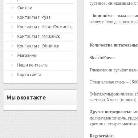
суставов, снижающая их 
Скидки
Immunizer
– важная см
Контакты г. Руза
вашему телу для оптимиз
Контакты г. Наро-Фоминск
Контакты г. Можайск
Количество питательны
Контакты г. Обнинск
Магазины
SkeletoForce:
Наши контакты
Глюкозамин сульфат кали
Карта сайта
Специальная смесь – 150
[Метилсульфонилметан (М
Мы вконтакте
экстракт Хмеля (шишки), 
Другие ингредиенты:
ми
полиэтиленгликоль, гидр
кремния, стеарат магния.
Regenerator: