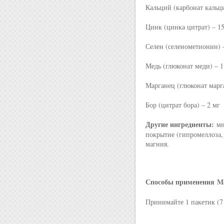
Кальций (карбонат кальци
Цинк (цинка цитрат) – 1
Селен (селенометионин) 
Медь (глюконат меди) – 1
Марганец (глюконат марг
Бор (цитрат бора) – 2 мг
Другие ингредиенты:
мик
покрытие (гипромеллоза,
магния.
Способы применения
M
Принимайте 1 пакетик (7 к