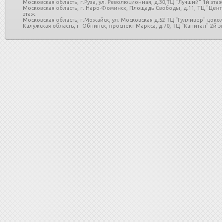
Московская область, г.Руза, ул. Революционная, д.30,ТЦ "Лучший" 1й этаж
Московская область, г. Наро-Фоминск, Площадь Свободы, д.11, ТЦ "Цен
этаж.
Московская область, г.Можайск, ул. Московская д.52 ТЦ "Гулливер" цоко
Калужская область, г. Обнинск, проспект Маркса, д.70, ТЦ "Капитал" 2й эт