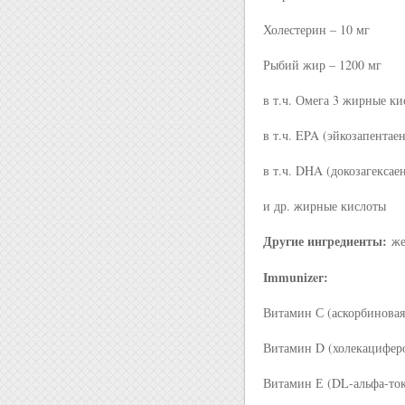
Холестерин – 10 мг
Рыбий жир – 1200 мг
в т.ч. Омега 3 жирные ки
в т.ч. EPA (эйкозапентае
в т.ч. DHA (докозагексае
и др. жирные кислоты
Другие ингредиенты:
же
Immunizer:
Витамин С (аскорбиновая
Витамин D (холекацифер
Витамин Е (DL-альфа-ток