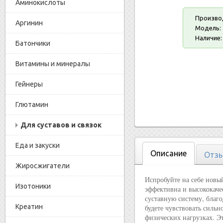
Аминокислоты
Произво
Аргинин
Модель:
Наличие:
Батончики
Витамины и минералы
Гейнеры
Глютамин
Для суставов и связок
Еда и закуски
Описание
Отзы
Жиросжигатели
Испробуйте на себе новы
Изотоники
эффективна и высококачес
суставную систему, благо
Креатин
будете чувствовать силь
физических нагрузках. Э