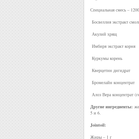
Специальная смесь – 120
Босвеллия экстракт смо
Акулий хрящ
Имбиря экстракт корня
Куркумы корень
Кверцетин дигидрат
Бромелайн концентрат
Алоэ Вера концентрат (г
Другие ингредиенты:
жел
5 и 6.
Jointoil:
Жиры – 1 г