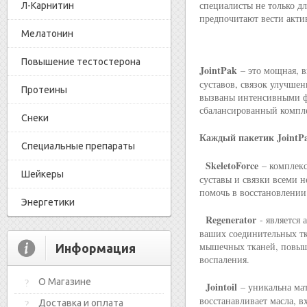
специалисты не только дл
Л-Карнитин
предпочитают вести акти
Мелатонин
Повышение тестостерона
JointPak
– это мощная, в
суставов, связок улучшен
Протеины
вызваны интенсивными фи
сбалансированный компле
Снеки
Каждый пакетик JointPa
Специальные препараты
SkeletoForce
– комплекс
Шейкеры
суставы и связки всеми
помочь в восстановлении
Энергетики
Regenerator
- является 
ваших соединительных тк
мышечных тканей, повыша
Информация
воспаления.
О Магазине
Jointoil
– уникальна мат
восстанавливает масла, 
Доставка и оплата