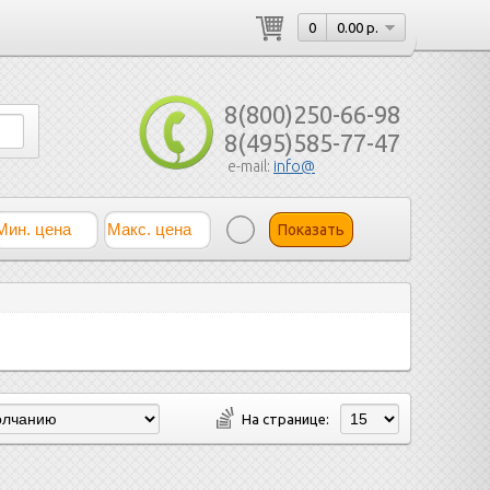
0
0.00 р.
8(800)250-66-98
8(495)585-77-47
e-mail:
info@
Показать
На странице: