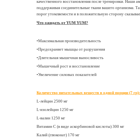
качественного восстановления после тренировки. Наши 
поддерживая соединительные ткани вашего организма. Так
порог утомляемости и в положительную сторону сказывае
Что ожидать от YUM YUM?
•Максимальная производительность
•Предохраняет мышцы от разрушения
•Длительная мышечная выносливость
•Мышечный рост и восстановление
•Увеличение силовых показателей
Количество питательных веществ в одной порции (7 гр):
L-лейцин 2500 мг
L-изолейцин 1250 мг
L-валин 1250 мг
Витамин С (в виде аскорбиновой кислоты) 300 мг
Калий (глюконат) 170 мг