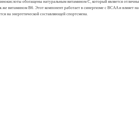
аминокислоты обогащены натуральным витамином С, который является отличн
 же витамином B6. Этот компонент работает в синергизме с BCAA и влияет на
тся на энергетической составляющей спортсмена.