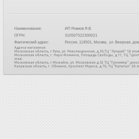
Наименование:
ИП Рожков Я.В.
ОГРН:
310507522300021
Фактический адрес:
Россия
, 119501, Москва, ул. Веерная, дом
Адреса магазинов:
Московская область, г.Руза, ул. Революционная, д.30,ТЦ "Лучший" 1й этаж
Московская область, г. Наро-Фоминск, Площадь Свободы, д.11, ТЦ "Цен
этаж.
Московская область, г.Можайск, ул. Московская д.52 ТЦ "Гулливер" цоко
Калужская область, г. Обнинск, проспект Маркса, д.70, ТЦ "Капитал" 2й эт