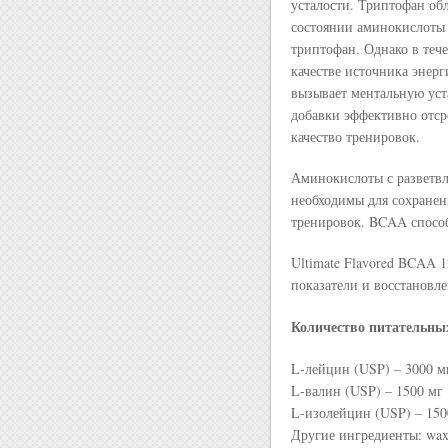
усталости. Триптофан об
состоянии аминокислоты
триптофан. Однако в теч
качестве источника энерг
вызывает ментальную уст
добавки эффективно отср
качество тренировок.
Аминокислоты с разветв
необходимы для сохранен
тренировок. BCAA спосо
Ultimate Flavored BCAA 1
показатели и восстановле
Количество питательных
L-лейцин (USP) – 3000 м
L-валин (USP) – 1500 мг
L-изолейцин (USP) – 150
Другие ингредиенты: wax