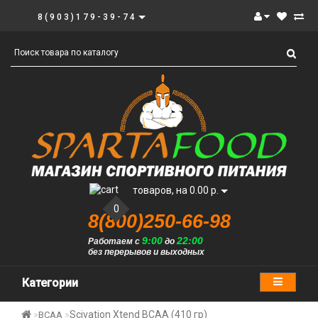
8(903)179-39-74
товаров, на 0.00 р.
0
8(800)250-66-98
9:00
22:00
Работаем с
до
без перерывов и выходных
Категории
Scivation Xtend BCAA (410 гр)
BCAA