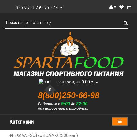
8(903)179-39-74
товаров, на 0.00 р.
0
8(800)250-66-98
9:00
22:00
Работаем с
до
без перерывов и выходных
Категории
Scitec BCAA-X (330 кап)
BCAA