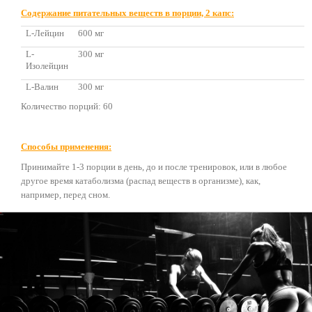
Содержание питательных веществ в порции, 2 капс:
L-Лейцин
600 мг
L-
300 мг
Изолейцин
L-Валин
300 мг
Количество порций: 60
Способы применения:
Принимайте 1-3 порции в день, до и после тренировок, или в любое
другое время катаболизма (распад веществ в организме), как,
например, перед сном.