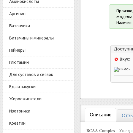
Аминокислоты
Произво
Аргинин
Модель:
Наличие:
Батончики
Витамины и минералы
Доступн
Гейнеры
Вкус:
Глютамин
Для суставов и связок
Еда и закуски
Жиросжигатели
Изотоники
Описание
Отзы
Креатин
BCAA Complex
- Уже да