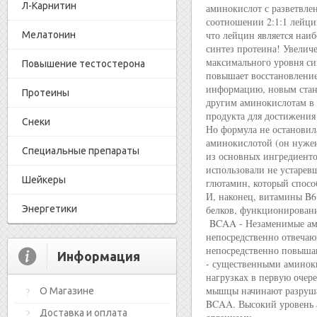
Л-Карнитин
аминокислот с разветвл
соотношении 2:1:1 лейци
что лейцин является наи
Мелатонин
синтез протеина! Увеличе
максимального уровня син
Повышение тестостерона
повышает восстановление
информацию, новым стан
Протеины
другим аминокислотам в 
продукта для достижения
Снеки
Но формула не останови
аминокислотой (он нужен
Специальные препараты
из основных ингредиенто
использовали не устарев
Шейкеры
глютамин, который спосо
И, наконец, витамины B6
Энергетики
белков, функционировани
BCAA - Незаменимые ами
непосредственно отвеча
непосредственно повыша
Информация
- существенными аминоки
нагрузках в первую очер
мышцы начинают разрушат
О Магазине
BCAA. Высокий уровень а
Доставка и оплата