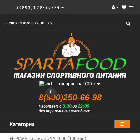
8(903)179-39-74
товаров, на 0.00 р.
0
8(800)250-66-98
9:00
22:00
Работаем с
до
без перерывов и выходных
Категории
Scitec BCAA 1000 (100 кап)
BCAA