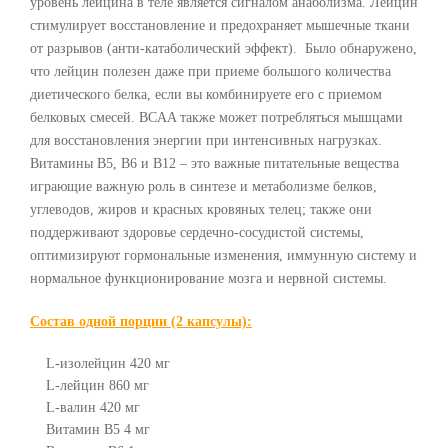
уровень лейцина в теле является сигналом анаболизма. Лейцин
стимулирует восстановление и предохраняет мышечные ткани
от разрывов (анти-катаболический эффект). Было обнаружено,
что лейцин полезен даже при приеме большого количества
диетического белка, если вы комбинируете его с приемом
белковых смесей. BCAA также может потребляться мышцами
для восстановления энергии при интенсивных нагрузках.
Витамины B5, B6 и B12 – это важные питательные вещества
играющие важную роль в синтезе и метаболизме белков,
углеводов, жиров и красных кровяных телец; также они
поддерживают здоровье сердечно-сосудистой системы,
оптимизируют гормональные изменения, иммунную систему и
нормальное функционирование мозга и нервной системы.
Состав одной порции (2 капсулы):
L-изолейцин 420 мг
L-лейцин 860 мг
L-валин 420 мг
Витамин B5 4 мг