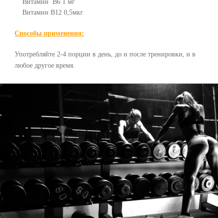
Витамин B6 1 мг
Витамин B12 0,5мкг
Способы применения:
Употребляйте 2-4 порции в день, до и после тренировки, и в
любое другое время.