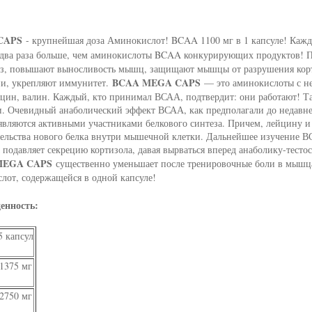
CAPS
- крупнейшая доза Аминокислот! BCAA 1100 мг в 1 капсуле! Кажд
 два раза больше, чем аминокислоты BCAA конкурирующих продуктов! П
ез, повышают выносливость мышц, защищают мышцы от разрушения корт
BCAA MEGA CAPS
и, укрепляют иммунитет.
— это аминокислоты с не
цин, валин. Каждый, кто принимал ВСАА, подтвердит: они работают! Т
 Очевидный анаболический эффект ВСАА, как предполагали до недавнего
вляются активными участниками белкового синтеза. Причем, лейцину и 
тельства нового белка внутри мышечной клетки. Дальнейшее изучение В
подавляет секрецию кортизола, давая вырваться вперед анаболику-тесто
MEGA CAPS
существенно уменьшает после тренировочные боли в мышц
лот, содержащейся в одной капсуле!
енность:
5 капсул
1375 мг
2750 мг