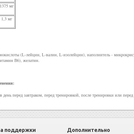
1375 мг
1,3 мг
окислоты (L-лейцин, L-валин, L-изолейцин), наполнитель - микрокрист
итамин В6), желатин.
енения:
а в день перед завтраком, перед тренировкой, после тренировки или перед
а поддержки
Дополнительно