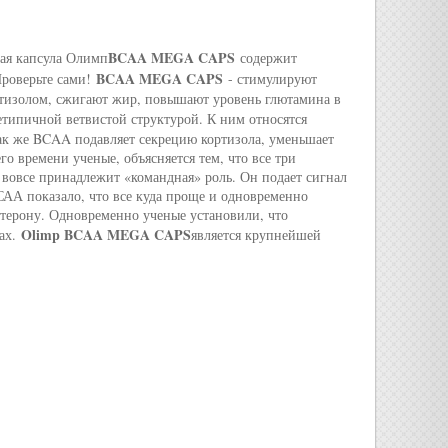
BCAA MEGA CAPS
ая капсула Олимп
содержит
BCAA MEGA CAPS
роверьте сами!
- стимулируют
изолом, сжигают жир, повышают уровень глютамина в
типичной ветвистой структурой. К ним относятся
ак же BCAA подавляет секрецию кортизола, уменьшает
 времени ученые, объясняется тем, что все три
вовсе принадлежит «командная» роль. Он подает сигнал
САА показало, что все куда проще и одновременно
стерону. Одновременно ученые установили, что
Olimp BCAA MEGA CAPS
ах.
является крупнейшей