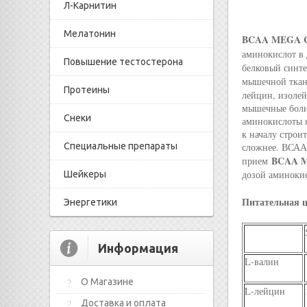
Л-Карнитин
Мелатонин
BCAA MEGA 
аминокислот в
Повышение тестостерона
белковый синт
мышечной ткан
Протеины
лейцин, изолей
мышечные боли.
Снеки
аминокислоты я
к началу строи
Специальные препараты
сложнее. ВСАА 
BCAA 
прием
дозой аминокис
Шейкеры
Питательная ц
Энергетики
Информация
L-валин
О Магазине
L-лейцин
Доставка и оплата