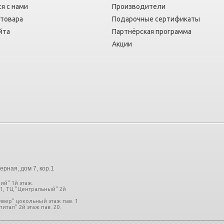
я с нами
Производители
 товара
Подарочные сертификаты
йта
Партнёрская программа
Акции
ерная, дом 7, кор.1
ий" 1й этаж.
11, ТЦ "Центральный" 2й
ливер" цокольный этаж пав. 1
итал" 2й этаж пав. 20.