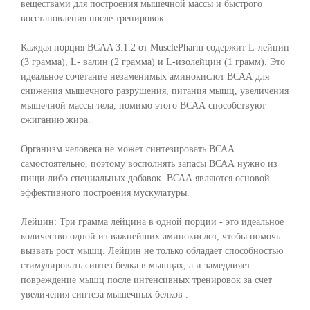
веществами для построения мышечной массы и быстрого
восстановления после тренировок.
Каждая порция BCAA 3:1:2 от MusclePharm содержит L-лейцин
(3 грамма), L- валин (2 грамма) и L-изолейцин (1 грамм). Это
идеальное сочетание незаменимых аминокислот ВСАА для
снижения мышечного разрушения, питания мышц, увеличения
мышечной массы тела, помимо этого ВСАА способствуют
сжиганию жира.
Организм человека не может синтезировать ВСАА
самостоятельно, поэтому восполнять запасы ВСАА нужно из
пищи либо специальных добавок. ВСАА являются основой
эффективного построения мускулатуры.
Лейцин: Три грамма лейцина в одной порции - это идеальное
количество одной из важнейших аминокислот, чтобы помочь
вызвать рост мышц. Лейцин не только обладает способностью
стимулировать синтез белка в мышцах, а и замедлияет
повреждение мышц после интенсивных тренировок за счет
увеличения синтеза мышечных белков .