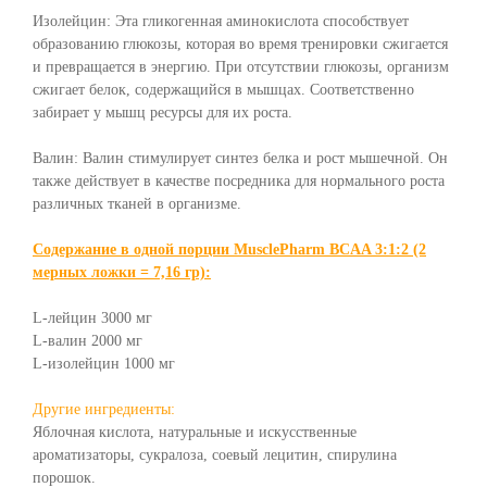
Изолейцин: Эта гликогенная аминокислота способствует
образованию глюкозы, которая во время тренировки сжигается
и превращается в энергию. При отсутствии глюкозы, организм
сжигает белок, содержащийся в мышцах. Соответственно
забирает у мышц ресурсы для их роста.
Валин: Валин стимулирует синтез белка и рост мышечной. Он
также действует в качестве посредника для нормального роста
различных тканей в организме.
Содержание в одной порции MusclePharm BCAA 3:1:2 (2
мерных ложки = 7,16 гр):
L-лейцин
3000 мг
L-валин
2000 мг
L-изолейцин
1000 мг
Другие ингредиенты:
Яблочная кислота, натуральные и искусственные
ароматизаторы, сукралоза, соевый лецитин, спирулина
порошок.