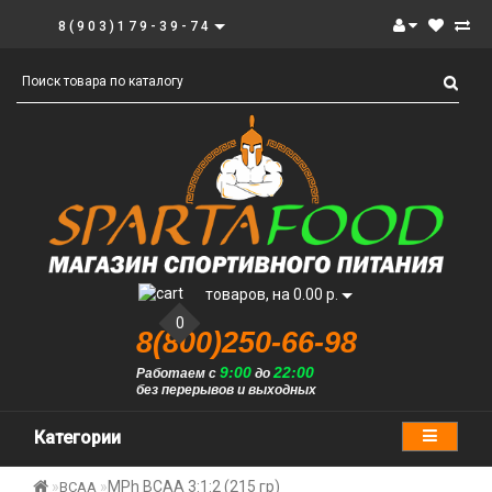
8(903)179-39-74
товаров, на 0.00 р.
0
8(800)250-66-98
9:00
22:00
Работаем с
до
без перерывов и выходных
Категории
MPh BCAA 3:1:2 (215 гр)
BCAA