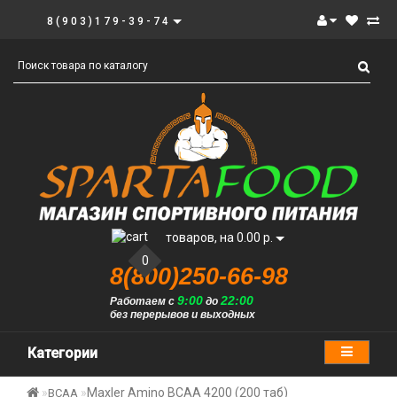
8(903)179-39-74
товаров, на 0.00 р.
0
8(800)250-66-98
9:00
22:00
Работаем с
до
без перерывов и выходных
Категории
Maxler Amino BCAA 4200 (200 таб)
BCAA