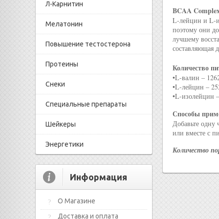
Л-Карнитин
BCAA Complex 
L-лейцин и L-и
Мелатонин
поэтому они до
лучшему восст
Повышение тестостерона
составляющая д
Протеины
Количество пи
•L-валин – 126
Снеки
•L-лейцин – 25
•L-изолейцин –
Специальные препараты
Способы прим
Добавьте одну 
Шейкеры
или вместе с п
Энергетики
Количество пор
Информация
О Магазине
Доставка и оплата