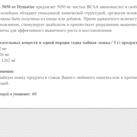
5050 от Dymatize
предлагает 5050 мг чистых BCAA аминокислот в сво
золейцин обладают уникальной химической структурой; организм челове
лжны быть получены из пищи или добавок. Прием адекватного количест
ановлению, стимулирует анаболизм и препятствует разрушению мышечн
иеты для эффективного мышечного роста и восстановления.
тательных веществ в одной порции (одна чайная ложка / 5 г) продук
2 мг
26 мг
 1262 мг
енения:
чайную ложку продукта в стакан Вашего любимого напитка или в протеи
ищей.
ций в упаковке: 60