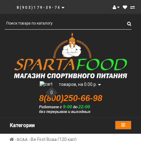
8(903)179-39-74
товаров, на 0.00 р.
0
8(800)250-66-98
9:00
22:00
Работаем с
до
без перерывов и выходных
Категории
Be First Bcaa (120 кап)
BCAA