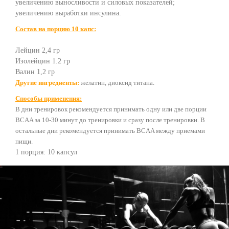
увеличению выносливости и силовых показателей;
увеличению выработки инсулина.
Состав на порцию 10 капс:
Лейцин 2,4 гр
Изолейцин 1.2 гр
Валин 1,2 гр
Другие ингредиенты:
желатин, диоксид титана.
Способы применения:
В дни тренировок рекомендуется принимать одну или две порции
BCAA за 10-30 минут до тренировки и сразу после тренировки. В
остальные дни рекомендуется принимать BCAA между приемами
пищи.
1 порция: 10 капсул