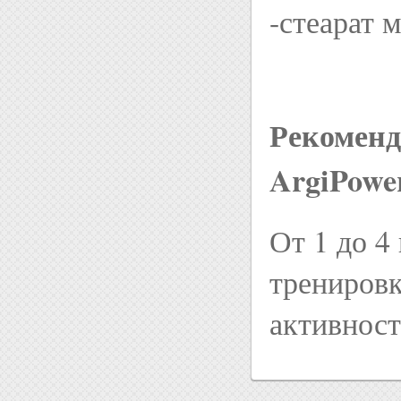
-стеарат 
Рекомен
ArgiPower
От 1 до 4
тренировк
активнос