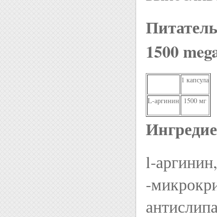
Питатель
1500 mega
1 капсула
L-аргинин
1500 мг
Ингреди
l-аргинин
-микрокри
антислипа