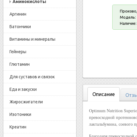
Аминокислоты
Произво
Аргинин
Модель:
Наличие:
Батончики
Витамины и минералы
Гейнеры
Глютамин
Для суставов и связок
Еда и закуски
Описание
Отзы
Жиросжигатели
Optimum Nutrition Superi
Изотоники
превосходной протеиново
лактальбумина, соевого 
Креатин
Благодаря превосходной 