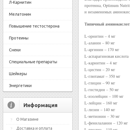
Л-Карнитин
протеина, Optimum Nutri
и незаменимых аминокис
Мелатонин
Типичный аминокислот
Повышение тестостерона
L-орнитин – 4 мг
Протеины
L-аланин – 80 мг
L-аргинин – 170 мг
Снеки
L-аспарагиновая кислота 
Специальные препараты
L-карнитин – 4 мг
L-цистин – 20 мг
Шейкеры
L-глютамат – 350 мг
L-глицин – 90 мг
Энергетики
L-гистидин – 50 мг
L-изолейцин – 100 мг
L-лейцин – 160 мг
Информация
L-лизин – 140 мг
L-метионин – 30 мг
О Магазине
L-фенилаланин – 120 мг
Доставка и оплата
L-пролин – 110 мг