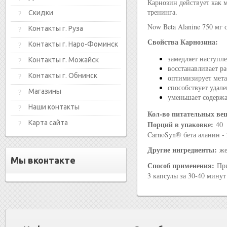
Карнозин действует как 
тренинга.
Скидки
Now Beta Alanine 750 мг 
Контакты г. Руза
Свойства Карнозина:
Контакты г. Наро-Фоминск
замедляет наступл
Контакты г. Можайск
восстанавливает р
Контакты г. Обнинск
оптимизирует мета
способствует удал
Магазины
уменьшает содержа
Наши контакты
Кол-во питательных ве
Карта сайта
Порций в упаковке:
40
CarnoSyn® бета аланин - 
Другие ингредиенты:
же
Мы вконтакте
Способ применения:
При
3 капсулы за 30-40 мину