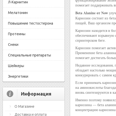
функционирование энзимов
Л-Карнитин
помогает поддерживать 
Beta Alanine от Now
улуч
Мелатонин
Карнозин состоит из бет
пищей, Ваш организм про
Повышение тестостерона
Карнозин находится в бо
Протеины
обеспечивают взрывную с
спринтерском беге.
Снеки
Карнозин помогает акти
Применение бета аланина
Специальные препараты
помогает достигать больш
Недавние исследования, 
Шейкеры
обладает настолько мощн
конкурировать с самим к
Энергетики
Если принимать карнозин 
на аминокислоты благода
вновь синтезируются в к
Информация
Именно поэтому появился
карнозина — бета аланин
О Магазине
концентрацию карнозина
Доставка и оплата