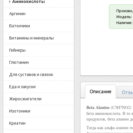
Аминокислоты
Произво
Аргинин
Модель:
Наличие:
Батончики
Витамины и минералы
Гейнеры
Глютамин
Для суставов и связок
Еда и закуски
Описание
Отзы
Жиросжигатели
Beta Alanine
(C3H7NO2) —
Изотоники
бета аминокислота. В то
продуктов, бета аланин д
Креатин
Тогда как альфа аланин 