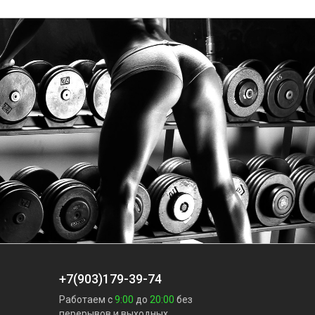
+7(903)179-39-74
Работаем с
9:00
до
20:00
без
перерывов и выходных