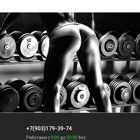
+7(903)179-39-74
Работаем с
9:00
до
20:00
без