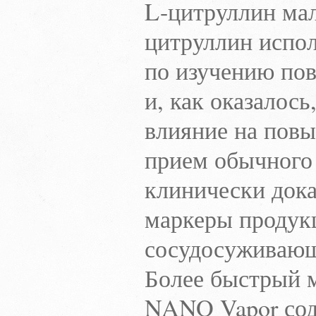
L-цитруллин мал
цитруллин испол
по изучению пов
и, как оказалос
влияние на повы
прием обычного 
клинически док
маркеры продукц
сосудосуживающ
Более быстрый 
NANO Vapor сод