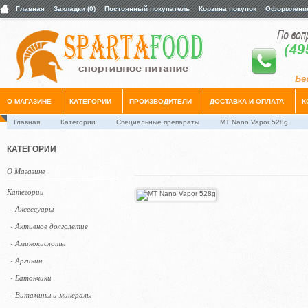
Главная
Закладки (0)
Постоянный покупатель
Корзина покупок
Оформление
О МАГАЗИНЕ
КАТЕГОРИИ
ПРОИЗВОДИТЕЛИ
ДОСТАВКА И ОПЛАТА
К
Главная
Категории
Специальные препараты
MT Nano Vapor 528g
КАТЕГОРИИ
О Магазине
Категории
- Аксессуары
- Активное долголетие
- Аминокислоты
- Аргинин
- Батончики
- Витамины и минералы