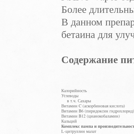
Более длительн
В данном препар
бетаина для ул
Содержание пи
Калорийность
Углеводы
в т.ч. Сахары
Витамин C (аскорбиновая кислота)
Витамин B6 (пиридоксин гидрохлорид
Витамин B12 (цианокобаламин)
Кальций
Комплекс пампа и производительнос
L-цитруллин малат