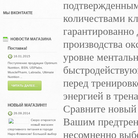
подтвержденным
МЫ ВКОНТАКТЕ
количествами к
гарантированно
производства ок
НОВОСТИ МАГАЗИНА
Поставка!
уровне ментальн
16.01.2015
Поступление продукции Optimum
быстродействую
Nutrition, BSN, USPlabs,
MusclePharm, Labrada, Ultimate
Nutrition ..
перед тренировк
ЧИТАТЬ ДАЛЕЕ...
энергией в трен
Сравните новый 
НОВЫЙ МАГАЗИН!!!
26.09.2014
Вашим предтрен
Скоро откроется
новый магазин
несомненно выб
спортивного питания в городе
Наро-Фоминске! Большой выбор