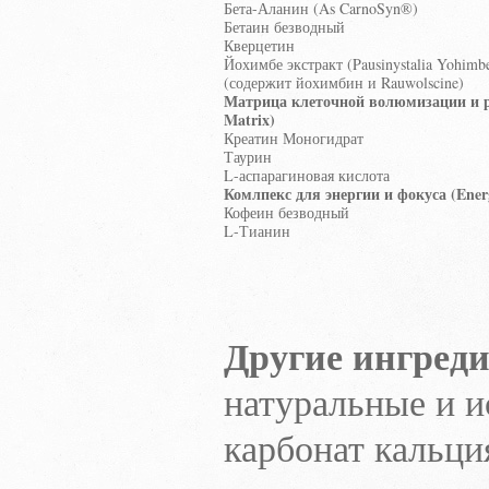
Бета-Аланин (As CarnoSyn®)
Бетаин безводный
Кверцетин
Йохимбе экстракт (Pausinystalia Yohimbe
(содержит йохимбин и Rauwolscine)
Матрица клеточной волюмизации и ро
Matrix)
Креатин Моногидрат
Таурин
L-аспарагиновая кислота
Комлпекс для энергии и фокуса (Ener
Кофеин безводный
L-Тианин
Другие ингред
натуральные и и
карбонат кальци