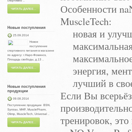
спортивно ..
Особенности naN
ЧИТАТЬ ДАЛЕЕ...
MuscleTech:
Новые поступления
новая и улучш
25.09.2014
максимальная 
Новое
поступление
спортивного питания в магазине
максимальное 
по адресу: г.Наро-Фоминск,
Площадь свободы, д.13 ..
энергия, мента
ЧИТАТЬ ДАЛЕЕ...
лучший в своем
Новые поступления
продукции
Если Вы всерьёз
09.08.2014
производительно
Поступление продукции BSN,
Syntrax, MHP, MusclePharm,
Olimp, MuscleTech, Universal ..
тренировок, это
ЧИТАТЬ ДАЛЕЕ...