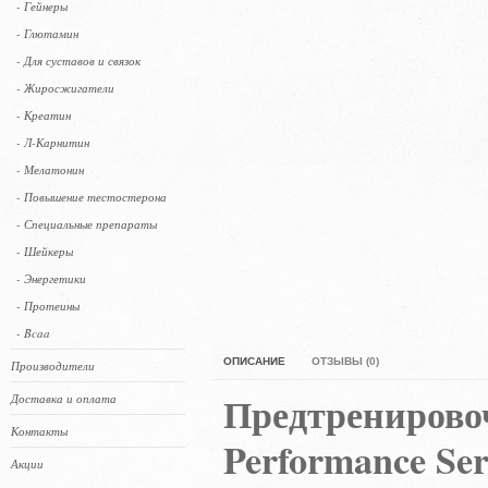
- Гейнеры
- Глютамин
- Для суставов и связок
- Жиросжигатели
- Креатин
- Л-Карнитин
- Мелатонин
- Повышение тестостерона
- Специальные препараты
- Шейкеры
- Энергетики
- Протеины
- Bcaa
ОПИСАНИЕ
ОТЗЫВЫ (0)
Производители
Предтренирово
Доставка и оплата
Контакты
Performance Ser
Акции