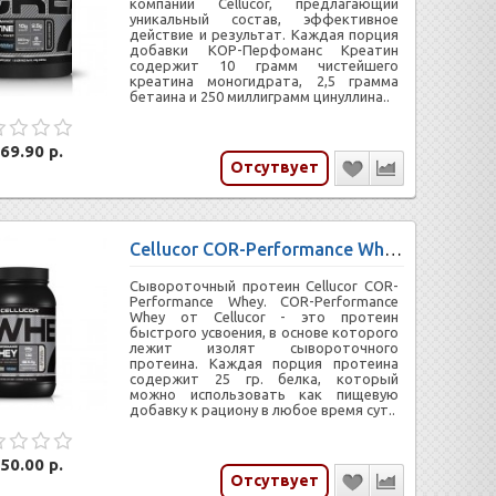
компании Cellucor, предлагающий
уникальный состав, эффективное
действие и результат. Каждая порция
добавки КОР-Перфоманс Креатин
содержит 10 грамм чистейшего
креатина моногидрата, 2,5 грамма
бетаина и 250 миллиграмм цинуллина..
69.90 р.
Отсутвует
Cellucor COR-Performance Whey (936 гр)
Сывороточный протеин Cellucor COR-
Performance Whey. COR-Performance
Whey от Cellucor - это протеин
быстрого усвоения, в основе которого
лежит изолят сывороточного
протеина. Каждая порция протеина
содержит 25 гр. белка, который
можно использовать как пищевую
добавку к рациону в любое время сут..
50.00 р.
Отсутвует