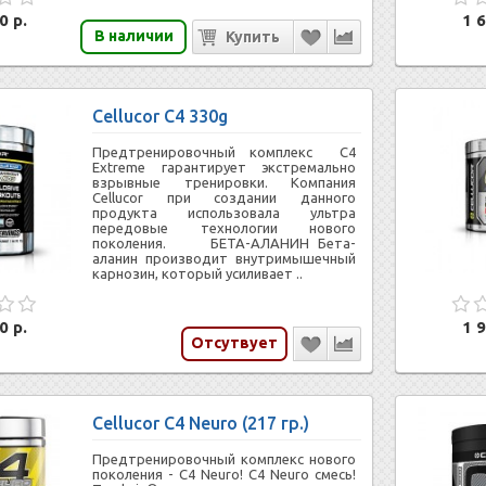
0 р.
1 6
В наличии
Cellucor C4 330g
Предтренировочный комплекс C4
Extreme гарантирует экстремально
взрывные тренировки. Компания
Cellucor при создании данного
продукта использовала ультра
передовые технологии нового
поколения. БЕТА-АЛАНИН Бета-
аланин производит внутримышечный
карнозин, который усиливает ..
0 р.
1 9
Отсутвует
Cellucor C4 Neuro (217 гр.)
Предтренировочный комплекс нового
поколения - C4 Neuro! C4 Neuro смесь!