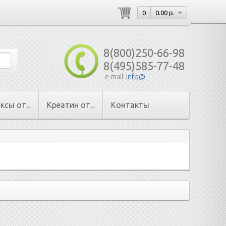
0
0.00 р.
8(800)250-66-98
8(495)585-77-48
e-mail:
info@
сы от...
Креатин от...
Контакты