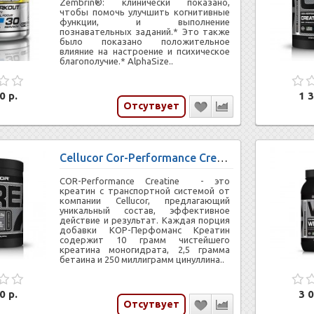
Zembrin®: клинически показано,
чтобы помочь улучшить когнитивные
функции, и выполнение
познавательных заданий.* Это также
было показано положительное
влияние на настроение и психическое
благополучие.* AlphaSize..
0 р.
1 3
Отсутвует
Cellucor Cor-Performance Creatine 50 serv
COR-Performance Creatine - это
креатин с транспортной системой от
компании Cellucor, предлагающий
уникальный состав, эффективное
действие и результат. Каждая порция
добавки КОР-Перфоманс Креатин
содержит 10 грамм чистейшего
креатина моногидрата, 2,5 грамма
бетаина и 250 миллиграмм цинуллина..
0 р.
3 0
Отсутвует