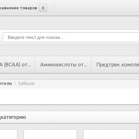
равнение товаров
0
 (BCAA) от...
Аминокислоты от...
Предтрен. комплек
ители
Cellucor
/
дкатегорию