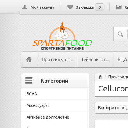
Мой аккаунт
Закладки
0
С
Протеины от...
Гейнеры от...
БЦАА
Главная
Производ
/
Категории
Cellucor
BCAA
Аксессуары
Выберите по
Активное долголетие