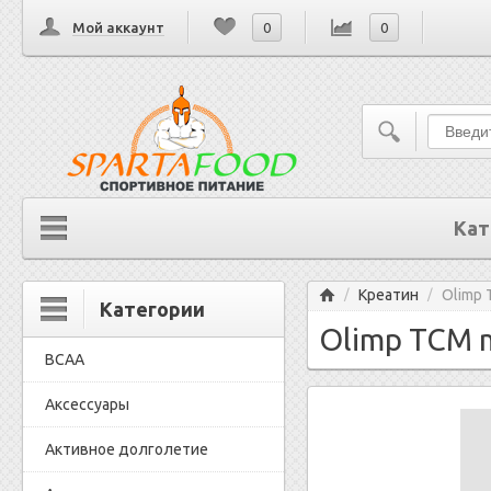
Мой аккаунт
0
0
Кат
Главная
Креатин
Olimp 
/
/
Категории
Olimp TCM m
BCAA
Аксессуары
Активное долголетие