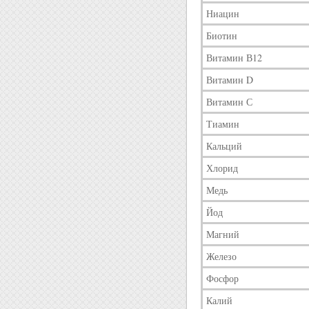
Ниацин
Биотин
Витамин В12
Витамин D
Витамин С
Тиамин
Кальций
Хлорид
Медь
Йод
Магний
Железо
Фосфор
Калий