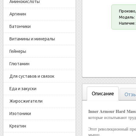
Аминокислоты
Произво
Аргинин
Модель:
Наличие:
Батончики
Витамины и минералы
Гейнеры
Глютамин
Для суставов и связок
Еда и закуски
Описание
Отзы
Жиросжигатели
Inner Armour Hard Mas
Изотоники
которые испытывают тру
Креатин
Этот революционный прод
мышц.