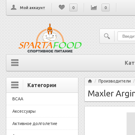
Мой аккаунт
0
0
Кат
Главная
Производители
/
Категории
Maxler Argi
BCAA
Аксессуары
Активное долголетие