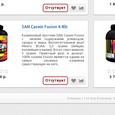
 р.
1 8
Отсутвует
SAN Casein Fusion 4.4lb
Казеиновый протеин SAN Casein Fusion
с низким содержание углеводов,
сахара и жира. Восхитительный вкус!
Много BCAA: 5,5 грамм (лейцин,
изолейцин и валин). Богат глютамином:
5 грамм. Приятный вкус и аромат.
100% казеин Fusion является одним из
самых сложных казеинов
существующих на сего..
0 р.
3 7
Отсутвует
Показано с 1 по 8 из 8 (страниц: 1