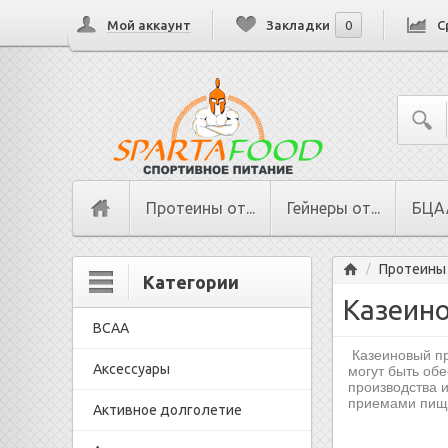
Мой аккаунт
Закладки
0
С
Протеины от...
Гейнеры от...
БЦАА
Главная
Протеины
/
Категории
Казеин
BCAA
Казеиновый пр
Аксессуары
могут быть об
производства 
приемами пищи
Активное долголетие