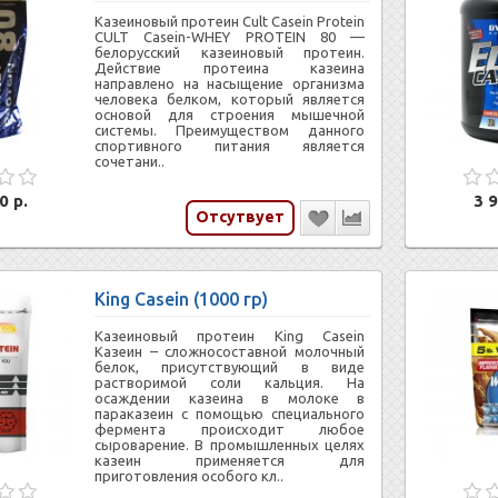
Казеиновый протеин Cult Casein Protein
CULT Casein-WHEY PROTEIN 80 —
белорусский казеиновый протеин.
Действие протеина казеина
направлено на насыщение организма
человека белком, который является
основой для строения мышечной
системы. Преимуществом данного
спортивного питания является
сочетани..
0 р.
3 9
Отсутвует
King Casein (1000 гр)
Казеиновый протеин King Casein
Казеин – сложносоставной молочный
белок, присутствующий в виде
растворимой соли кальция. На
осаждении казеина в молоке в
параказеин с помощью специального
фермента происходит любое
сыроварение. В промышленных целях
казеин применяется для
приготовления особого кл..