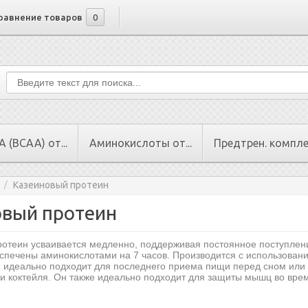
равнение товаров
0
 (BCAA) от...
Аминокислоты от...
Предтрен. комплек
Казеиновый протеин
/
овый протеин
отеин усваивается медленно, поддерживая постоянное поступлен
еспечены аминокислотами на 7 часов. П
роизводится с использован
и идеально подходит для последнего приема пищи перед сном или 
 коктейля. Он также идеально подходит для защиты мышц во врем