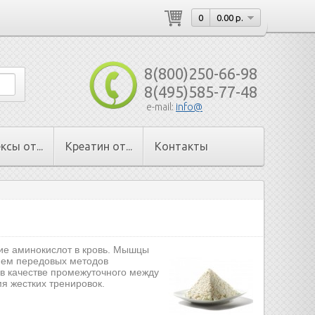
0
0.00 р.
8(800)250-66-98
8(495)585-77-48
e-mail:
info@
сы от...
Креатин от...
Контакты
ие аминокислот в кровь. Мышцы
ием передовых методов
в качестве
промежуточного между
я жестких тренировок.