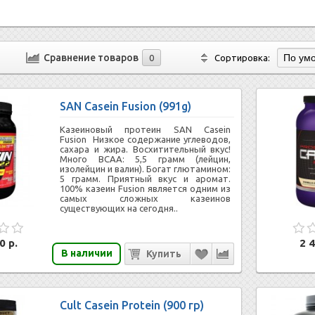
Сравнение товаров
0
Сортировка:
SAN Casein Fusion (991g)
Казеиновый протеин SAN Casein
Fusion Низкое содержание углеводов,
сахара и жира. Восхитительный вкус!
Много BCAA: 5,5 грамм (лейцин,
изолейцин и валин). Богат глютамином:
5 грамм. Приятный вкус и аромат.
100% казеин Fusion является одним из
самых сложных казеинов
существующих на сегодня..
0 р.
2 4
В наличии
Cult Casein Protein (900 гр)