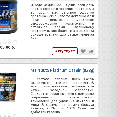
Иногда медленнее – лучше, если речь
идет о скорости усвоения протеина. В
то время как быстрое усвоение
протеина нужно непосредственно до и
после тренировки, медленное
высвобождение желательно в
остальное время. Казеиновому
протеину нужно более чем в два раза
больше времени для расщепления на
амин..
00.00 р.
Отсутвует
MT 100% Platinum Casein (828g)
В составе Platinum 100% Casein
содержится только сверхчистый,
микрофильтрованный мицеллярный
казеин холодной обработки.
Создается такой протеин с помощью
современных высокоточных
технологий для удаления лактозы и
жира. В отличие от других формул
казеина, в Platinum 100% Casein не
добавлен казеина..