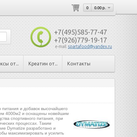
0
0.00 р.
+7(495)585-77-47
+7(926)779-19-17
e-mail:
spartafood@yandex.ru
сы от...
Креатин от...
Контакты
го питания и добавок высочайшего
 чем 4000м2 и оснащены новейшим
ства спортивного питания, при
ических процессах. Таким
ние Dymatize разработано и
обы максимизировать и усилить