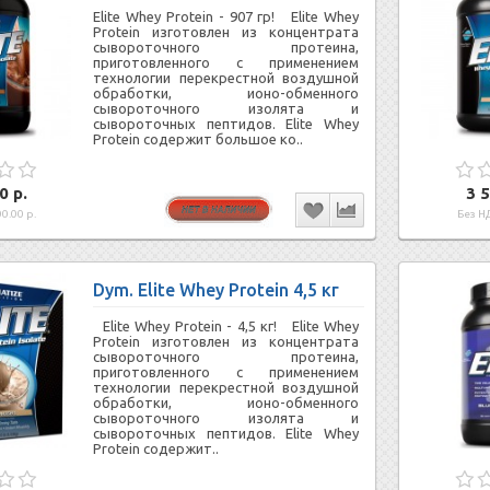
Elite Whey Protein - 907 гр! Elite Whey
Protein изготовлен из концентрата
сывороточного протеина,
приготовленного с применением
технологии перекрестной воздушной
обработки, ионо-обменного
сывороточного изолята и
сывороточных пептидов. Elite Whey
Protein содержит большое ко..
0 р.
3 5
0.00 р.
Без НД
Dym. Elite Whey Protein 4,5 кг
Elite Whey Protein - 4,5 кг! Elite Whey
Protein изготовлен из концентрата
сывороточного протеина,
приготовленного с применением
технологии перекрестной воздушной
обработки, ионо-обменного
сывороточного изолята и
сывороточных пептидов. Elite Whey
Protein содержит..