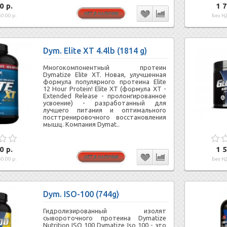
0 р.
1 7
0.00 р.
Без НД
Dym. Elite XT 4.4lb (1814 g)
Многокомпонентный протеин
Dymatize Elite XT. Новая, улучшенная
формула популярного протеина Elite
12 Hour Protein! Elite XT (формула ХТ -
Extended Release - пролонгированное
усвоение) - разработанный для
лучшего питания и оптимального
посттренировочного восстановления
мышц. Компания Dymat..
0 р.
1 5
0.00 р.
Без НД
Dym. ISO-100 (744g)
Гидролизированный изолят
сывороточного протеина Dymatize
Nutrition ISO 100 Dymatize Iso 100 - это