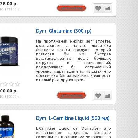
38.00 р.
С: 1 738.00 р.
Dym. Glutamine (300 гр)
На протяжении многих лет атлеты,
культуристы и просто любители
фитнесса искали продукт, который
позволял бы им быстрее
восстанавливаться после больших
нагрузок и соревнований,
поддерживал бы оптимальный
уровень гидратации в их мышцах, что
обеспечило бы их максимальный рост
и целый ряд других преи..
00.00 р.
С: 1 500.00 р.
Dym. L-Carnitine Liquid (500 мл)
L-Carnitine Liquid от Dymatize– это
естественное вещество, которое
содержится в организме человека. По