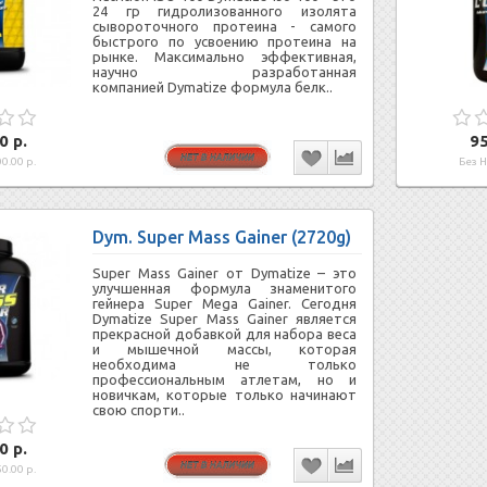
24 гр гидролизованного изолята
сывороточного протеина - самого
быстрого по усвоению протеина на
рынке. Максимально эффективная,
научно разработанная
компанией Dymatize формула белк..
0 р.
95
0.00 р.
Без Н
Dym. Super Mass Gainer (2720g)
Super Mass Gainer от Dymatize – это
улучшенная формула знаменитого
гейнера Super Mega Gainer. Сегодня
Dymatize Super Mass Gainer является
прекрасной добавкой для набора веса
и мышечной массы, которая
необходима не только
профессиональным атлетам, но и
новичкам, которые только начинают
свою спорти..
0 р.
0.00 р.