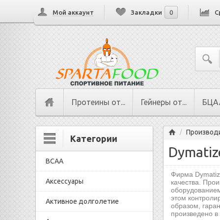
Мой аккаунт
Закладки
0
С
Протеины от...
Гейнеры от...
БЦАА
Главная
Производ
/
Категории
Dymatiz
BCAA
Фирма Dymatize
Аксессуары
качества. Про
оборудованием
этом контролир
Активное долголетие
образом, гара
произведено в