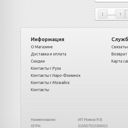
|
1
Информация
Служб
О Магазине
Связатьс
Доставка и оплата
Возврат
Скидки
Карта са
Контакты г.Руза
Контакты г.Наро-Фоминск
Контакты г.Можайск
Контакты
Наименование:
ИП Рожков Я.В.
ОГРН:
310507522300021