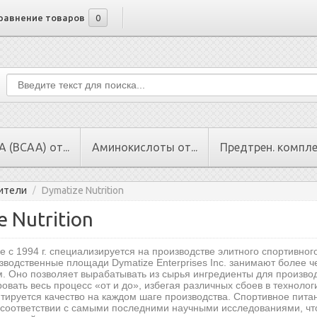
равнение товаров
0
 (BCAA) от...
Аминокислоты от...
Предтрен. комплек
ители
Dymatize Nutrition
/
e Nutrition
 с 1994 г. специализируется на производстве элитного спортивно
изводственные площади Dymatize Enterprises Inc. занимают более
. Оно позволяет вырабатывать из сырья ингредиенты для производ
овать весь процесс «от и до», избегая различных сбоев в технолог
нтируется качество на каждом шаге производства. Спортивное пита
 соответствии с самыми последними научными исследованиями, чт