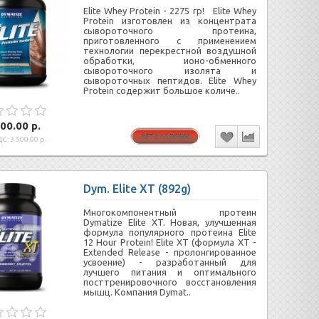
Elite Whey Protein - 2275 гр! Elite Whey
Protein изготовлен из концентрата
сывороточного протеина,
приготовленного с применением
технологии перекрестной воздушной
обработки, ионо-обменного
сывороточного изолята и
сывороточных пептидов. Elite Whey
Protein содержит большое количе..
00.00 р.
С: 3 500.00 р.
Dym. Elite XT (892g)
Многокомпонентный протеин
Dymatize Elite XT. Новая, улучшенная
формула популярного протеина Elite
12 Hour Protein! Elite XT (формула ХТ -
Extended Release - пролонгированное
усвоение) - разработанный для
лучшего питания и оптимального
посттренировочного восстановления
мышц. Компания Dymat..