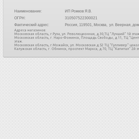
Наименование:
ИП Рожков Я.В.
ОГРН:
310507522300021
Фактический адрес:
Россия
, 119501, Москва, ул. Веерная, дом
Адреса магазинов:
Московская область, г.Руза, ул. Революционная, д.30,ТЦ "Лучший" 1й этаж
Московская область, г. Наро-Фоминск, Площадь Свободы, д.11, ТЦ "Цен
этаж.
Московская область, г.Можайск, ул. Московская д.52 ТЦ "Гулливер" цоко
Калужская область, г. Обнинск, проспект Маркса, д.70, ТЦ "Капитал" 2й эт