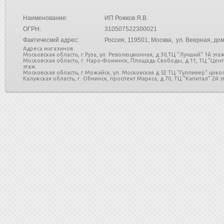
Наименование:
ИП Рожков Я.В.
ОГРН:
310507522300021
Фактический адрес:
Россия
, 119501, Москва, ул. Веерная, дом
Адреса магазинов:
Московская область, г.Руза, ул. Революционная, д.30,ТЦ "Лучший" 1й этаж
Московская область, г. Наро-Фоминск, Площадь Свободы, д.11, ТЦ "Цен
этаж.
Московская область, г.Можайск, ул. Московская д.52 ТЦ "Гулливер" цоко
Калужская область, г. Обнинск, проспект Маркса, д.70, ТЦ "Капитал" 2й эт