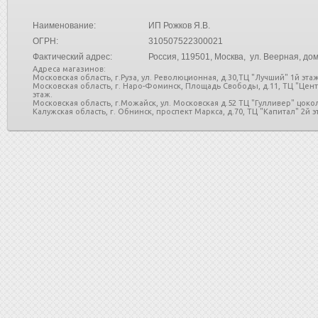
Наименование:
ИП Рожков Я.В.
ОГРН:
310507522300021
Фактический адрес:
Россия
, 119501, Москва, ул. Веерная, дом
Адреса магазинов:
Московская область, г.Руза, ул. Революционная, д.30,ТЦ "Лучший" 1й этаж
Московская область, г. Наро-Фоминск, Площадь Свободы, д.11, ТЦ "Цен
этаж.
Московская область, г.Можайск, ул. Московская д.52 ТЦ "Гулливер" цоко
Калужская область, г. Обнинск, проспект Маркса, д.70, ТЦ "Капитал" 2й эт