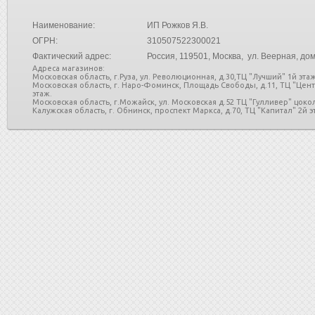
Наименование:
ИП Рожков Я.В.
ОГРН:
310507522300021
Фактический адрес:
Россия
, 119501, Москва, ул. Веерная, дом
Адреса магазинов:
Московская область, г.Руза, ул. Революционная, д.30,ТЦ "Лучший" 1й этаж
Московская область, г. Наро-Фоминск, Площадь Свободы, д.11, ТЦ "Цен
этаж.
Московская область, г.Можайск, ул. Московская д.52 ТЦ "Гулливер" цоко
Калужская область, г. Обнинск, проспект Маркса, д.70, ТЦ "Капитал" 2й эт