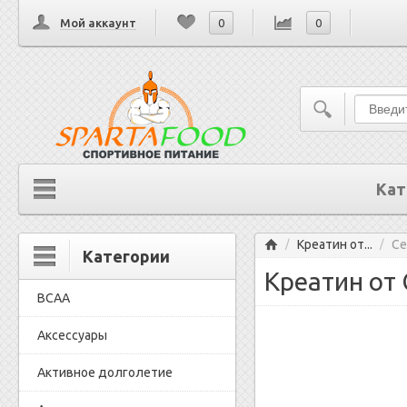
Мой аккаунт
0
0
Кат
Главная
Креатин от...
Ce
/
/
Категории
Креатин от 
BCAA
Аксессуары
Активное долголетие