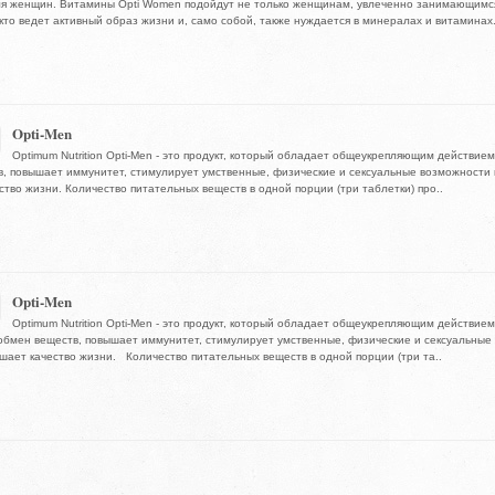
ля женщин. Витамины Opti Women подойдут не только женщинам, увлеченно занимающимся
 кто ведет активный образ жизни и, само собой, также нуждается в минералах и витаминах. 
Opti-Men
Optimum Nutrition Opti-Men - это продукт, который обладает общеукрепляющим действием
, повышает иммунитет, стимулирует умственные, физические и сексуальные возможности
ство жизни. Количество питательных веществ в одной порции (три таблетки) про..
Opti-Men
Optimum Nutrition Opti-Men - это продукт, который обладает общеукрепляющим действием
обмен веществ, повышает иммунитет, стимулирует умственные, физические и сексуальные
шает качество жизни. Количество питательных веществ в одной порции (три та..