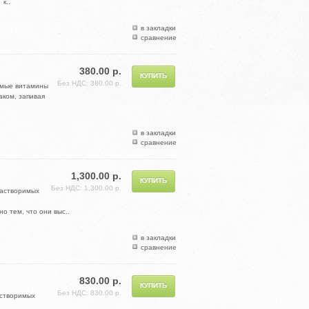
к..
в закладки
сравнение
380.00 р.
Без НДС: 380.00 р.
имые витамины
аком, запивая
в закладки
сравнение
1,300.00 р.
Без НДС: 1,300.00 р.
растворимых
 тем, что они выс..
в закладки
сравнение
830.00 р.
Без НДС: 830.00 р.
астворимых