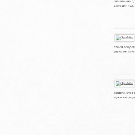
специально д
даже для тех,
обмен веществ
улучшает каче
активизирует 
мужчины, улуч