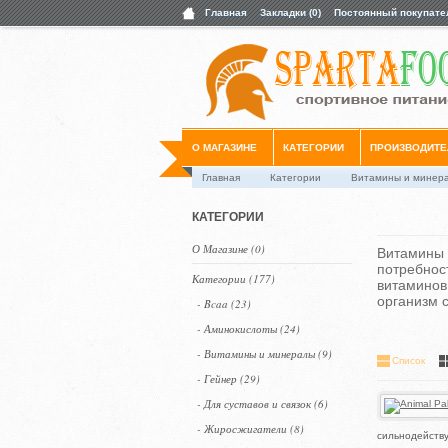
Главная
Закладки (0)
Постоянный покупате
О МАГАЗИНЕ
КАТЕГОРИИ
ПРОИЗВОДИТЕ
Главная
Категории
Витамины и минер
КАТЕГОРИИ
О Магазине (0)
Витамины 
потребнос
Категории (177)
витаминов
организм 
- Bcaa (23)
- Аминокислоты (24)
- Витамины и минералы (9)
Список
- Гейнер (29)
- Для суставов и связок (6)
- Жиросжигатели (8)
сильнодейств