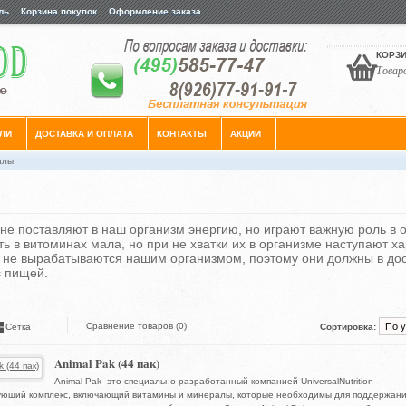
ль
Корзина покупок
Оформление заказа
КОРЗИ
Товаро
ЛИ
ДОСТАВКА И ОПЛАТА
КОНТАКТЫ
АКЦИИ
алы
не поставляют в наш организм энергию, но играют важную роль в 
ть в витоминах мала, но при не хватки их в организме наступают 
 не вырабатываются нашим организмом, поэтому они должны в дос
с пищей.
Сравнение товаров (0)
Сетка
Сортировка:
Animal Pak (44 пак)
Animal Pak- это специально разработанный компанией UniversalNutrition
ующий комплекс, включающий витамины и минералы, которые необходимы для поддержан