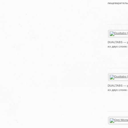
пищеварительн
DUALTABS — р
из двух слоев
DUALTABS — р
из двух слоев