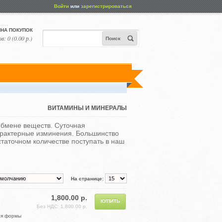
Войти
или
зарегистрироваться
НА ПОКУПОК
в: 0 (0.00 р.)
Поиск
ВИТАМИНЫ И МИНЕРАЛЫ
обмене веществ. Суточная
характерные изминения. Большинство
таточном количестве поступать в наш
На странице:
1,800.00 р.
Без НДС: 1,800.00 р.
ия формы