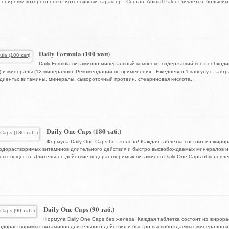
ренировки которого носят интенсивный характер. Состав Animal Pak отличается большим 
Daily Formula (100 кап)
Daily Formula витаминно-минеральный комплекс, содержащий все необход
) и минералы (12 минералов). Рекомендации по применению: Ежедневно 1 капсулу с завтр
иенты: витамины, минералы, сывороточный протеин, стеариновая кислота..
Daily One Caps (180 таб.)
Формула Daily One Caps без железа! Каждая таблетка состоит из жиро
водорастворимых витаминов длительного действия и быстро высвобождаемых минералов и
ых веществ. Длительное действие водорастворимых витаминов Daily One Caps обусловлено
Daily One Caps (90 таб.)
Формула Daily One Caps без железа! Каждая таблетка состоит из жирор
водорастворимых витаминов длительного действия и быстро высвобождаемых минералов и