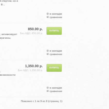
 спортом, но и
В ..
в закладки
сравнение
850.00 р.
Без НДС: 850.00 р.
, активизирует
 мужчины,
в закладки
сравнение
1,350.00 р.
Без НДС: 1,350.00 р.
,
 возможности
в закладки
сравнение
Показано с 1 по 9 из 9 (страниц: 1)