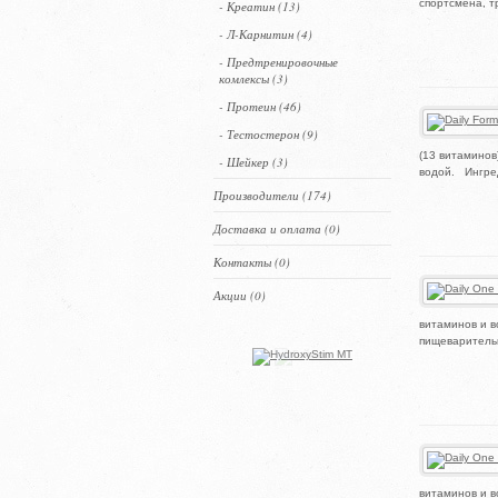
спортсмена, т
- Креатин (13)
- Л-Карнитин (4)
- Предтренировочные
комлексы (3)
- Протеин (46)
- Тестостерон (9)
(13 витаминов
- Шейкер (3)
водой. Ингред
Производители (174)
Доставка и оплата (0)
Контакты (0)
Акции (0)
витаминов и 
пищеварительн
витаминов и 