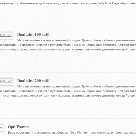
ых веществ. Длительное действие водорастворимых витаминов Daily One Caps обусловлено
Dualtabs (100 таб)
Мегавитаминная и минеральная формула. Двухслойные таблетки длительного 
еволюционно новая концепция в мультивитаминных и минеральных добавках. Каждая табл
 — слоя жирорастворимых витаминов и водорастворимых витаминов длительного действия 
Dualtabs (200 таб)
Мегавитаминная и минеральная формула. Двухслойные таблетки длительного 
еволюционно новая концепция в мультивитаминных и минеральных добавках. Каждая табл
 — слоя жирорастворимых витаминов и водорастворимых витаминов длительного действия 
Opti Women
Всем известно, что женщины особенные. Opti Women – это комплекс витаминов, соз